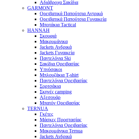
Αδιάβροχα Σακίδια
GARMONT
Ορειβατικά Παπούτσια Αντρικά
Ορειβατικά Παπούτσια Γυναικεία
Μποτάκια Tactical
HANNAH
Σκουφιά
Μακρυμάνικα
Jackets Ανδρικά
Jackets Γυναικεία
Παντελόνια Ski
Σακίδια Ορειβασίας
Υπνόσακοι
Μπλουζάκια T-shirt
Παντελόνια Ορειβασίας
Σορτσάκια
Σκηνές camping
Αξεσουάρ
Μπατόν Ορειβασίας
TERNUA
Γκέτες
Μάσκες Προστασίας
Παντελόνια Ορειβασίας
Μακρυμάνικα Ternua
Jackets Ανδρικά