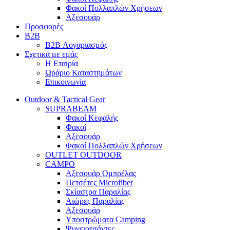
Φακοί Πολλαπλών Χρήσεων
Αξεσουάρ
Προσφορές
B2B
B2B Λογαριασμός
Σχετικά με εμάς
Η Εταιρία
Ωράριο Καταστημάτων
Επικοινωνία
Outdoor & Tactical Gear
SUPRABEAM
Φακοί Κεφαλής
Φακοί
Αξεσουάρ
Φακοί Πολλαπλών Χρήσεων
OUTLET OUTDOOR
CAMPO
Αξεσουάρ Ομπρέλας
Πετσέτες Microfiber
Σκίαστρα Παραλίας
Αιώρες Παραλίας
Αξεσουάρ
Υποστρώματα Camping
Ψυγειοτσάντες