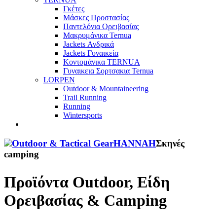
Γκέτες
Μάσκες Προστασίας
Παντελόνια Ορειβασίας
Μακρυμάνικα Ternua
Jackets Ανδρικά
Jackets Γυναικεία
Κοντομάνικα TERNUA
Γυναικεια Σορτσακια Ternua
LORPEN
Outdoor & Mountaineering
Trail Running
Running
Wintersports
Outdoor & Tactical Gear
HANNAH
Σκηνές
camping
Προϊόντα Outdoor, Είδη
Ορειβασίας & Camping