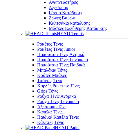
Αναπνευστήρες
Αξεσουάρ
Γάντια Κατάδυσης
Ζώνες Βαρών
Καλτσάκια κατάδυσης
Μάσκες Ελεύθερης Κατάδυσης
HEAD Tennis
Ρακέτες Τένις
Ρακέτες Τένις Junior
Παπούτσια Τένις Αντρικά
Παπούτσια Τένις Γυναικεία
Παπούτσια Τένις Παιδικά
Μπαλάκια Τένις
Κούτες Μπάλες
Τσάντες Τένις
Χορδές Ρακετών Τένις
Grips Τένις
Ρούχα Τένις Ανδρικά
Ρούχα Τένις Γυναικεία
Αξεσουάρ Τένις
Καπέλα Τένις
Παιδικά Καπέλα Τένις
Κάλτσες Τένις
HEAD Padel