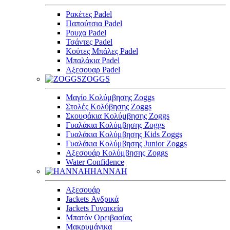
Ρακέτες Padel
Παπούτσια Padel
Ρουχα Padel
Τσάντες Padel
Κούτες Μπάλες Padel
Μπαλάκια Padel
Αξεσουαρ Padel
ZOGGS
Μαγίο Κολύμβησης Zoggs
Στολές Κολύβησης Zoggs
Σκουφάκια Κολύμβησης Zoggs
Γυαλάκια Κολύμβησης Zoggs
Γυαλάκια Κολύμβησης Kids Zoggs
Γυαλάκια Κολύμβησης Junior Zoggs
Αξεσουάρ Κολύμβησης Zoggs
Water Confidence
HANNAH
Αξεσουάρ
Jackets Ανδρικά
Jackets Γυναικεία
Μπατόν Ορειβασίας
Μακρυμάνικα