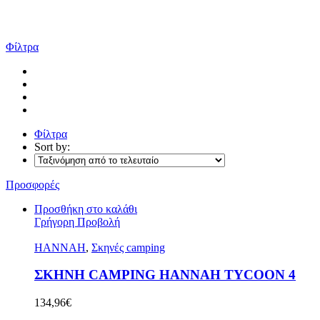
Φίλτρα
Φίλτρα
Sort by:
Προσφορές
Προσθήκη στο καλάθι
Γρήγορη Προβολή
HANNAH
,
Σκηνές camping
ΣΚΗΝΗ CAMPING HANNAH TYCOON 4
134,96
€