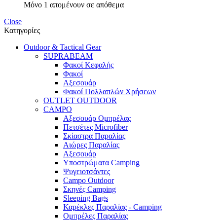
Μόνο 1 απομένουν σε απόθεμα
Close
Κατηγορίες
Outdoor & Tactical Gear
SUPRABEAM
Φακοί Κεφαλής
Φακοί
Αξεσουάρ
Φακοί Πολλαπλών Χρήσεων
OUTLET OUTDOOR
CAMPO
Αξεσουάρ Ομπρέλας
Πετσέτες Microfiber
Σκίαστρα Παραλίας
Αιώρες Παραλίας
Αξεσουάρ
Υποστρώματα Camping
Ψυγειοτσάντες
Campo Outdoor
Σκηνές Camping
Sleeping Bags
Καρέκλες Παραλίας - Camping
Ομπρέλες Παραλίας