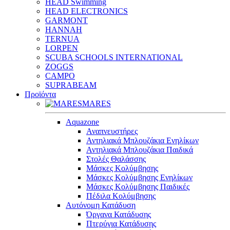
HEAD Swimming
HEAD ELECTRONICS
GARMONT
HANNAH
TERNUA
LORPEN
SCUBA SCHOOLS INTERNATIONAL
ZOGGS
CAMPO
SUPRABEAM
Προϊόντα
MARES
Aquazone
Αναπνευστήρες
Αντηλιακά Μπλουζάκια Ενηλίκων
Αντηλιακά Μπλουζάκια Παιδικά
Στολές Θαλάσσης
Μάσκες Κολύμβησης
Μάσκες Κολύμβησης Ενηλίκων
Μάσκες Κολύμβησης Παιδικές
Πέδιλα Κολύμβησης
Αυτόνομη Κατάδυση
Όργανα Κατάδυσης
Πτερύγια Κατάδυσης