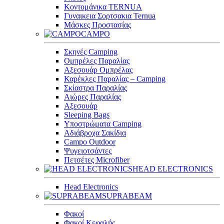
Κοντομάνικα TERNUA
Γυναικεια Σορτσακια Ternua
Μάσκες Προστασίας
CAMPO
Σκηνές Camping
Ομπρέλες Παραλίας
Αξεσουάρ Ομπρέλας
Καρέκλες Παραλίας – Camping
Σκίαστρα Παραλίας
Αιώρες Παραλίας
Αξεσουάρ
Sleeping Bags
Υποστρώματα Camping
Αδιάβροχα Σακίδια
Campo Outdoor
Ψυγειοτσάντες
Πετσέτες Microfiber
HEAD ELECTRONICS
Head Electronics
SUPRABEAM
Φακοί
Φακοί Κεφαλής