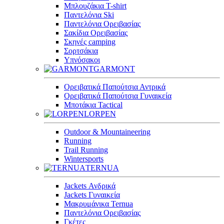
Μπλουζάκια T-shirt
Παντελόνια Ski
Παντελόνια Ορειβασίας
Σακίδια Ορειβασίας
Σκηνές camping
Σορτσάκια
Υπνόσακοι
GARMONT
Ορειβατικά Παπούτσια Αντρικά
Ορειβατικά Παπούτσια Γυναικεία
Μποτάκια Tactical
LORPEN
Outdoor & Mountaineering
Running
Trail Running
Wintersports
TERNUA
Jackets Ανδρικά
Jackets Γυναικεία
Μακρυμάνικα Ternua
Παντελόνια Ορειβασίας
Γκέτες