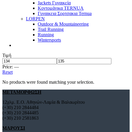
Jackets Γυναικεία
Κοντομάνικα TERNUA
Γυναικεια Σορτσακια Ternua
LORPEN
Outdoor & Mountaineering
Trail Running
Running
Wintersports
Τιμή
Price:
—
Reset
No products were found matching your selection.
ΜΕΤΑΜΟΡΦΩΣΗ
12χλμ. Ε.Ο. Αθηνών-Λαμία & Βαλαωρίτου
(+30) 210 2844484
(+30) 210 2844485
(+30) 210 2581863
ΜΑΡΟΥΣΙ