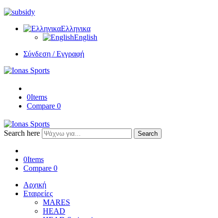
Ελληνικα
English
Σύνδεση / Εγγραφή
0
Items
Compare
0
Search here
Search
0
Items
Compare
0
Αρχική
Εταιρείες
MARES
HEAD