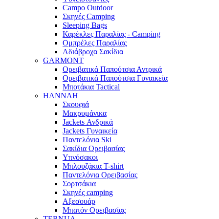
Campo Outdoor
Σκηνές Camping
Sleeping Bags
Καρέκλες Παραλίας - Camping
Ομπρέλες Παραλίας
Αδιάβροχα Σακίδια
GARMONT
Ορειβατικά Παπούτσια Αντρικά
Ορειβατικά Παπούτσια Γυναικεία
Μποτάκια Tactical
HANNAH
Σκουφιά
Μακρυμάνικα
Jackets Ανδρικά
Jackets Γυναικεία
Παντελόνια Ski
Σακίδια Ορειβασίας
Υπνόσακοι
Μπλουζάκια T-shirt
Παντελόνια Ορειβασίας
Σορτσάκια
Σκηνές camping
Αξεσουάρ
Μπατόν Ορειβασίας
TERNUA